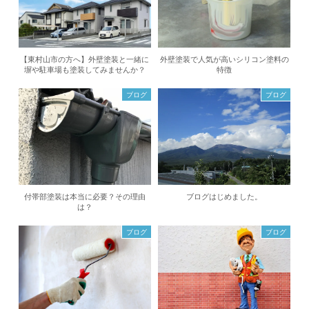
【東村山市の方へ】外壁塗装と一緒に
外壁塗装で人気が高いシリコン塗料の
塀や駐車場も塗装してみませんか？
特徴
ブログ
ブログ
付帯部塗装は本当に必要？その理由
ブログはじめました。
は？
ブログ
ブログ