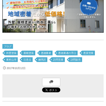
ブログ
外壁塗装
屋根塗装
悪徳業者
悪徳業者の手口
悪質営業
東村山市
注意点
練馬区
訪問営業
訪問販売
2017年10月12日