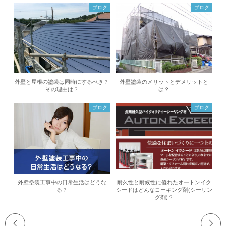
ブログ
ブログ
外壁と屋根の塗装は同時にするべき？
外壁塗装のメリットとデメリットと
その理由は？
は？
ブログ
ブログ
外壁塗装工事中の日常生活はどうな
耐久性と耐候性に優れたオートンイク
る？
シードはどんなコーキング剤(シーリン
グ剤)？