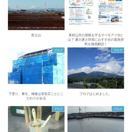
富士山
東村山市の屋根を守るサーモアイSiと
は？ 夏の暑さ対策におすすめの遮熱塗
料を徹底解説！
ブログ
ブログ
下塗り、養生、補修は塗装店ごとにこ
ブログはじめました。
だわりがある
ブログ
ブログ