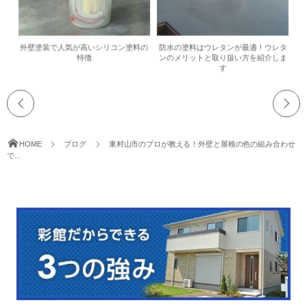
外壁塗装で人気が高いシリコン塗料の
防水の塗料はウレタンが最適！ウレタ
特徴
ンのメリットと取り扱い方を紹介しま
す
HOME
ブログ
東村山市のプロが教える！外壁と屋根の色の組み合わせ
で...