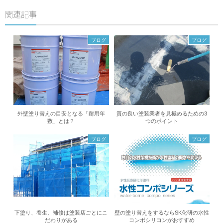
関連記事
ブログ
ブログ
外壁塗り替えの目安となる「耐用年
質の良い塗装業者を見極めるための3
数」とは？
つのポイント
ブログ
ブログ
下塗り、養生、補修は塗装店ごとにこ
壁の塗り替えをするならSK化研の水性
だわりがある
コンポシリコンがおすすめ