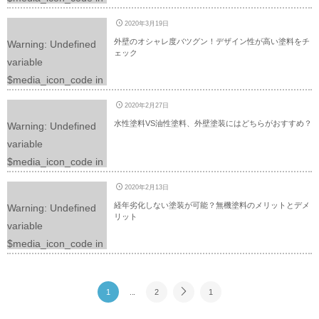
graphie/mobile/archiv
/home/yuimaruweb/ir
e.php
on line
225
2020年3月19日
oya-
外壁のオシャレ度バツグン！デザイン性が高い塗料をチ
Warning
: Undefined
p.com/public_html/wp
ェック
variable
-content/themes/dp-
$media_icon_code in
graphie/mobile/archiv
/home/yuimaruweb/ir
e.php
on line
225
2020年2月27日
oya-
水性塗料VS油性塗料、外壁塗装にはどちらがおすすめ？
Warning
: Undefined
p.com/public_html/wp
variable
-content/themes/dp-
$media_icon_code in
graphie/mobile/archiv
/home/yuimaruweb/ir
e.php
on line
225
2020年2月13日
oya-
経年劣化しない塗装が可能？無機塗料のメリットとデメ
Warning
: Undefined
p.com/public_html/wp
リット
variable
-content/themes/dp-
$media_icon_code in
graphie/mobile/archiv
/home/yuimaruweb/ir
e.php
on line
225
oya-
1
...
2
1
p.com/public_html/wp
-content/themes/dp-