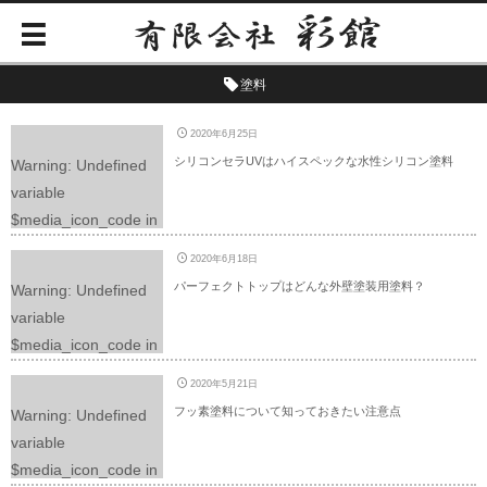
塗料
2020年6月25日
シリコンセラUVはハイスペックな水性シリコン塗料
Warning
: Undefined
variable
$media_icon_code in
/home/yuimaruweb/ir
2020年6月18日
oya-
パーフェクトトップはどんな外壁塗装用塗料？
Warning
: Undefined
p.com/public_html/wp
variable
-content/themes/dp-
$media_icon_code in
graphie/mobile/archiv
/home/yuimaruweb/ir
e.php
on line
225
2020年5月21日
oya-
フッ素塗料について知っておきたい注意点
Warning
: Undefined
p.com/public_html/wp
variable
-content/themes/dp-
$media_icon_code in
graphie/mobile/archiv