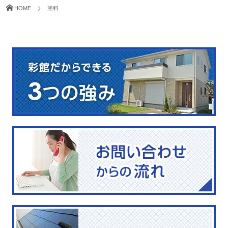
HOME
塗料
graphie/mobile/archiv
e.php
on line
225