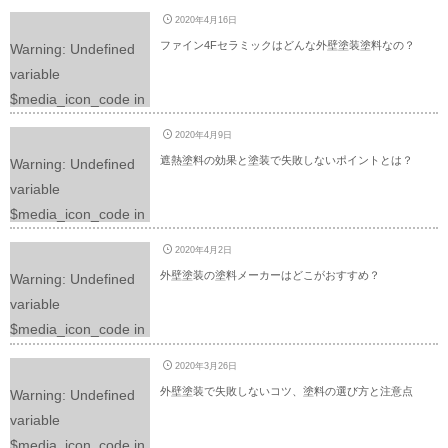
/home/yuimaruweb/ir
e.php
on line
225
2020年4月16日
oya-
ファイン4Fセラミックはどんな外壁塗装塗料なの？
Warning
: Undefined
p.com/public_html/wp
variable
-content/themes/dp-
$media_icon_code in
graphie/mobile/archiv
/home/yuimaruweb/ir
e.php
on line
225
2020年4月9日
oya-
遮熱塗料の効果と塗装で失敗しないポイントとは？
Warning
: Undefined
p.com/public_html/wp
variable
-content/themes/dp-
$media_icon_code in
graphie/mobile/archiv
/home/yuimaruweb/ir
e.php
on line
225
2020年4月2日
oya-
外壁塗装の塗料メーカーはどこがおすすめ？
Warning
: Undefined
p.com/public_html/wp
variable
-content/themes/dp-
$media_icon_code in
graphie/mobile/archiv
/home/yuimaruweb/ir
e.php
on line
225
2020年3月26日
oya-
外壁塗装で失敗しないコツ、塗料の選び方と注意点
Warning
: Undefined
p.com/public_html/wp
variable
-content/themes/dp-
$media_icon_code in