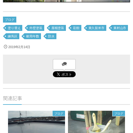
ブログ
塗り替え
外壁塗装
屋根塗装
彩館
東久留米市
東村山市
練馬区
耐用年数
防水
2019年2月14日
関連記事
ブログ
ブログ