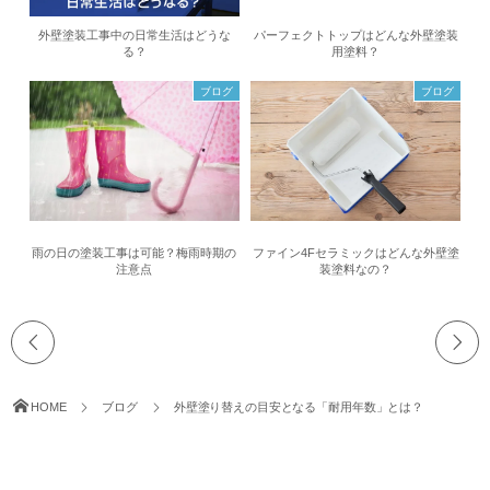
外壁塗装工事中の日常生活はどうな
パーフェクトトップはどんな外壁塗装
る？
用塗料？
ブログ
ブログ
雨の日の塗装工事は可能？梅雨時期の
ファイン4Fセラミックはどんな外壁塗
注意点
装塗料なの？
HOME
ブログ
外壁塗り替えの目安となる「耐用年数」とは？