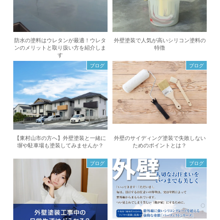
防水の塗料はウレタンが最適！ウレタ
外壁塗装で人気が高いシリコン塗料の
ンのメリットと取り扱い方を紹介しま
特徴
す
ブログ
ブログ
【東村山市の方へ】外壁塗装と一緒に
外壁のサイディング塗装で失敗しない
塀や駐車場も塗装してみませんか？
ためのポイントとは？
ブログ
ブログ