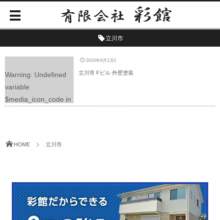
立川市
2016年9月13日
立川市 Fビル 外壁塗装
Warning
: Undefined
variable
$media_icon_code in
/home/yuimaruweb/ir
oya-
p.com/public_html/wp
HOME
立川市
-content/themes/dp-
graphie/mobile/archiv
e.php
on line
225