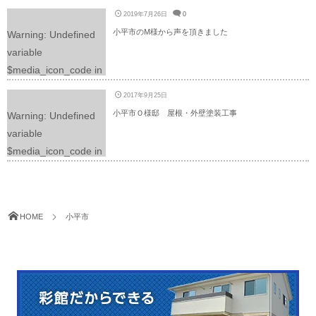
/home/yuimaruweb/ir
e.php
on line
225
2019年7月26日
0
oya-
小平市のM様から声を頂きました
Warning
: Undefined
p.com/public_html/wp
variable
-content/themes/dp-
$media_icon_code in
graphie/mobile/archiv
/home/yuimaruweb/ir
e.php
on line
225
2017年9月25日
oya-
小平市Ｏ様邸 屋根・外壁塗装工事
Warning
: Undefined
p.com/public_html/wp
variable
-content/themes/dp-
$media_icon_code in
graphie/mobile/archiv
/home/yuimaruweb/ir
e.php
on line
225
oya-
p.com/public_html/wp
HOME
小平市
-content/themes/dp-
graphie/mobile/archiv
e.php
on line
225