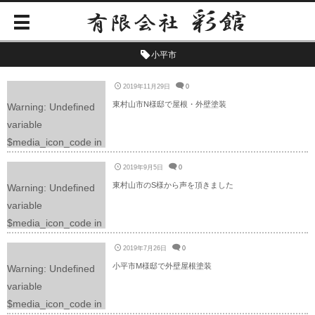
小平市
2019年11月29日
0
東村山市N様邸で屋根・外壁塗装
Warning
: Undefined
variable
$media_icon_code in
/home/yuimaruweb/ir
2019年9月5日
0
oya-
東村山市のS様から声を頂きました
Warning
: Undefined
p.com/public_html/wp
variable
-content/themes/dp-
$media_icon_code in
graphie/mobile/archiv
/home/yuimaruweb/ir
e.php
on line
225
2019年7月26日
0
oya-
小平市M様邸で外壁屋根塗装
Warning
: Undefined
p.com/public_html/wp
variable
-content/themes/dp-
$media_icon_code in
graphie/mobile/archiv